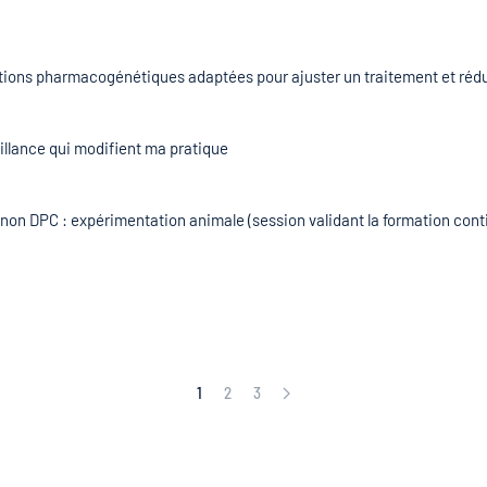
rations pharmacogénétiques adaptées pour ajuster un traitement et ré
llance qui modifient ma pratique
 non DPC : expérimentation animale (session validant la formation cont
1
2
3