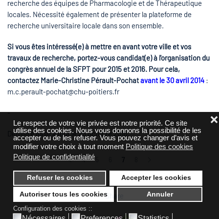
recherche des équipes de Pharmacologie et de Thérapeutique
locales. Nécessité également de présenter la plateforme de
recherche universitaire locale dans son ensemble.
Si vous êtes intéressé(e) à mettre en avant votre ville et vos
travaux de recherche, portez-vous candidat(e) à l'organisation du
congrès annuel de la SFPT pour 2015 et 2016. Pour cela,
contactez Marie-Christine Pérault-Pochat
avant le 30 avril 2014
:
m.c.perault-pochat@chu-poitiers.fr
-
❌
Le respect de votre vie privée est notre priorité. Ce site
utilise des cookies. Nous vous donnons la possibilité de les
Dernière mise à jour le
26 octobre 2016
.
accepter ou de les refuser. Vous pouvez changer d’avis et
modifier votre choix à tout moment
Politique des cookies
Politique de confidentialité
4
5
6
7
8
Refuser les cookies
Accepter les cookies
Autoriser tous les cookies
Annuler
Share
Configuration des cookies ::
Nécessaires
Preferences
Statistics