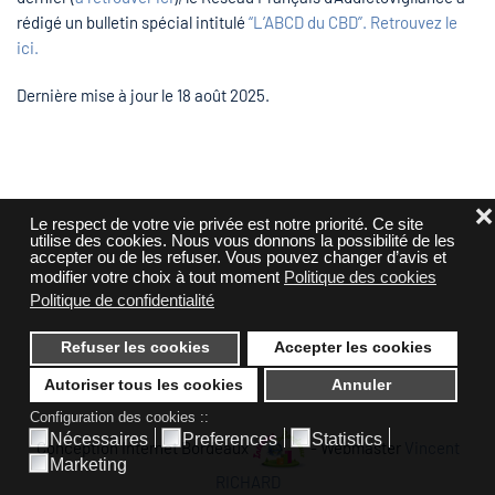
rédigé un bulletin spécial intitulé
“L’ABCD du CBD”. Retrouvez le
ici.
Dernière mise à jour le
18 août 2025
.
❌
Le respect de votre vie privée est notre priorité. Ce site
utilise des cookies. Nous vous donnons la possibilité de les
accepter ou de les refuser. Vous pouvez changer d’avis et
modifier votre choix à tout moment
Politique des cookies
Politique de confidentialité
Refuser les cookies
Accepter les cookies
Autoriser tous les cookies
Annuler
Configuration des cookies ::
Nécessaires
Preferences
Statistics
Conception Internet Bordeaux
- Webmaster
Vincent
Marketing
RICHARD